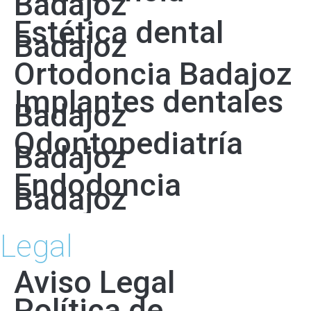
Badajoz
Estética dental
Badajoz
Ortodoncia Badajoz
Implantes dentales
Badajoz
Odontopediatría
Badajoz
Endodoncia
Badajoz
Legal
Aviso Legal
Política de